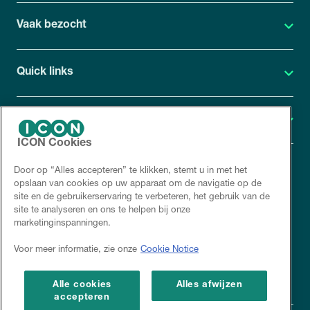
Vaak bezocht
Quick links
Geneesmiddelenonderzoek
ICON Cookies
Door op “Alles accepteren” te klikken, stemt u in met het
ICON Privacy verklaring
opslaan van cookies op uw apparaat om de navigatie op de
site en de gebruikerservaring te verbeteren, het gebruik van de
Cookiebeleid
site te analyseren en ons te helpen bij onze
marketinginspanningen.
Disclaimer
Voor meer informatie, zie onze
Cookie Notice
Corporate site
Alle cookies
Alles afwijzen
accepteren