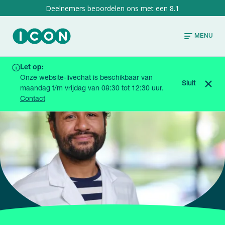
8.1
MENU
Let op:
HOME
OVER GENEESMIDDELENONDERZOEK
Onze website-livechat is beschikbaar van
FEITEN EN FABELS
Sluit
maandag t/m vrijdag van 08:30 tot 12:30 uur.
Contact