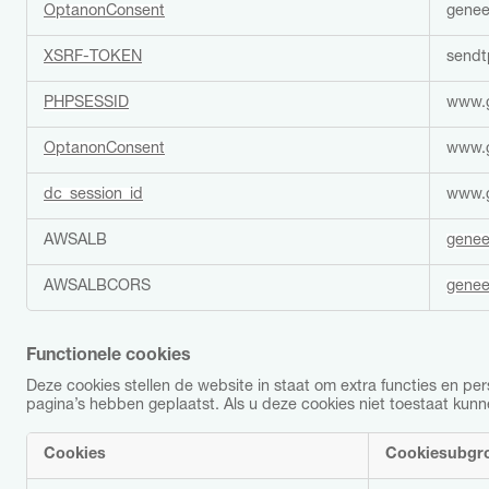
d
OptanonConsent
genee
z
a
XSRF-TOKEN
sendt
k
e
PHPSESSID
www.g
l
i
j
OptanonConsent
www.g
k
e
dc_session_id
www.g
c
o
AWSALB
genee
o
k
AWSALBCORS
genee
i
e
s
Functionele cookies
Deze cookies stellen de website in staat om extra functies en pe
pagina’s hebben geplaatst. Als u deze cookies niet toestaat kun
Cookies
Cookiesubgr
F