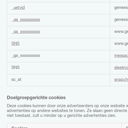
o
_uetvid
genees
k
i
_ga_xxxxxxxxxx
genees
e
s
_ga_xxxxxxxxxx
www.ge
SNS
www.ge
_ga_xxxxxxxxxx
messag
SNS
sleekno
sc_at
snapch
Doelgroepgerichte cookies
Deze cookies kunnen door onze adverteerders op onze website wor
advertenties op andere websites te tonen. Ze slaan geen directe 
niet toestaat, zult u minder op u gerichte advertenties zien.