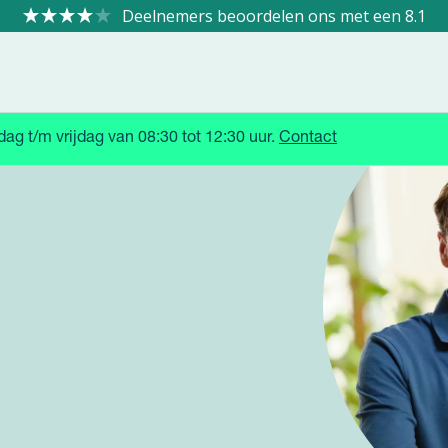
8.1
g t/m vrijdag van 08:30 tot 12:30 uur.
Contact