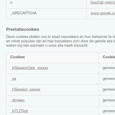
u
livechat-metr
u
n
_GRECAPTCHA
www.google.
c
t
i
o
Prestatiecookies
n
Deze cookies stellen ons in staat bezoekers en hun herkomst te 
e
en minst populair zijn en hoe bezoekers zich door de gehele site
l
weten wij niet wanneer u onze site heeft bezocht.
e
c
Cookies
Cooki
o
o
P
k
_hjSessionUser_xxxxxx
genees
r
i
e
e
_ga
genees
s
s
t
a
_hjSession_xxxxxx
genees
t
i
_gtmeec
genees
e
c
_hjTLDTest
genees
o