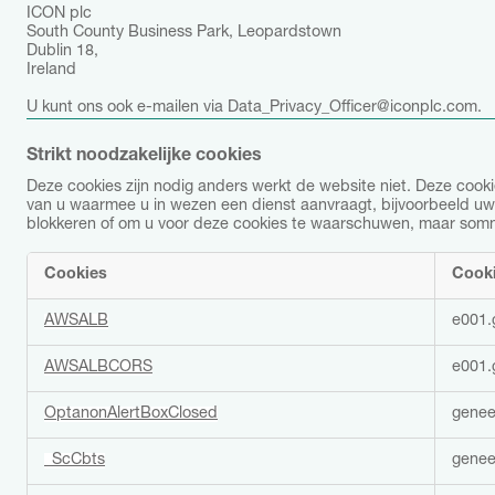
ICON plc
South County Business Park, Leopardstown
Dublin 18,
Ireland
U kunt ons ook e-mailen via Data_Privacy_Officer@iconplc.com.
Strikt noodzakelijke cookies
Deze cookies zijn nodig anders werkt de website niet. Deze cook
van u waarmee u in wezen een dienst aanvraagt, bijvoorbeeld uw pr
blokkeren of om u voor deze cookies te waarschuwen, maar sommig
Cookies
Cook
S
AWSALB
e001.
t
r
AWSALBCORS
e001.
i
k
t
OptanonAlertBoxClosed
genee
n
o
_ScCbts
genee
o