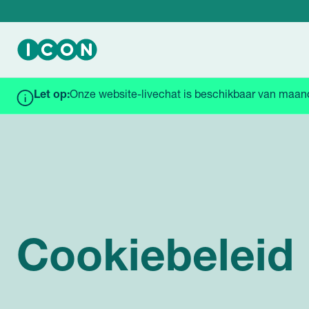
Let op:
Onze website-livechat is beschikbaar van maanda
HOME
COOKIEBELEID
Cookiebeleid