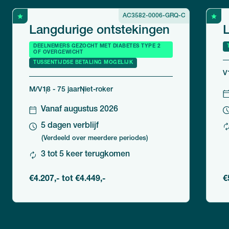
AC3582-0006-GRQ-C
Langdurige ontstekingen
DEELNEMERS GEZOCHT MET DIABETES TYPE 2
OF OVERGEWICHT
TUSSENTIJDSE BETALING MOGELIJK
V
M/V
18 - 75 jaar
Niet-roker
Vanaf augustus 2026
5 dagen verblijf
(Verdeeld over meerdere periodes)
3 tot 5 keer terugkomen
€4.207,- tot €4.449,-
€