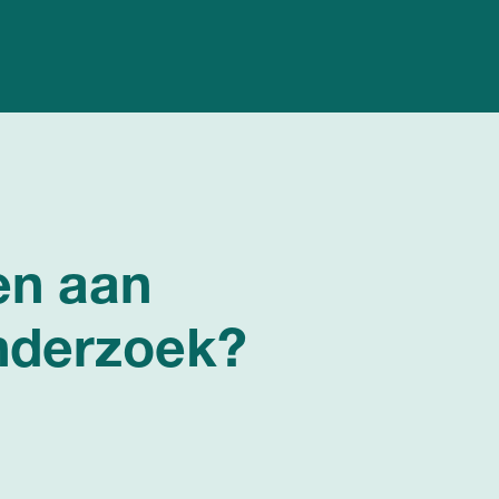
en aan
nderzoek?