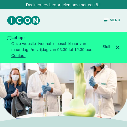
8.1
MENU
Let op:
HOME
BLOGS & NIEUWS
Onze website-livechat is beschikbaar van
EERSTE STUDIES IN CLINICAL RESEARCH UNIT
Sluit
maandag t/m vrijdag van 08:30 tot 12:30 uur.
GRONINGEN VAN START
Contact