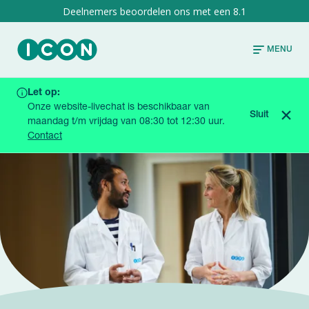
8.1
MENU
Let op:
HOME
BLOGS & NIEUWS
Onze website-livechat is beschikbaar van
WERKEN AAN EEN BETER LEVEN VOOR PATIËNTEN,
Sluit
maandag t/m vrijdag van 08:30 tot 12:30 uur.
MEDICIJNEN VAN DE TOEKOMST EN JEZELF
Contact