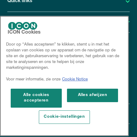
Quick links
Geneesmiddelenonderzoek
ICON Cookies
Door op “Alles accepteren” te klikken, stemt u in met het
ICON Privacy verklaring
opslaan van cookies op uw apparaat om de navigatie op de
site en de gebruikerservaring te verbeteren, het gebruik van de
Cookiebeleid
site te analyseren en ons te helpen bij onze
marketinginspanningen.
Disclaimer
Voor meer informatie, zie onze
Cookie Notice
Corporate site
Alle cookies
Alles afwijzen
accepteren
Cookie-instellingen
Copyright 2026 ICON