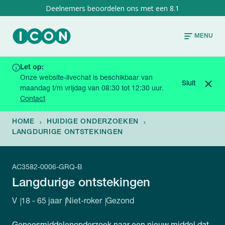
8.1
MENU
Let op:
De gekozen onderzoeksgroep is inmiddels offline,
Onze website-livechat is beschikbaar van
kijk bij de onderzoekspagina voor andere passende
Sluit
maandag t/m vrijdag van 08:30 tot 12:30 uur.
opties
Contact
HOME
HUIDIGE ONDERZOEKEN
LANGDURIGE ONTSTEKINGEN
AC3582-0006-GRQ-B
Langdurige ontstekingen
V
18 - 65 jaar
Niet-roker
Gezond