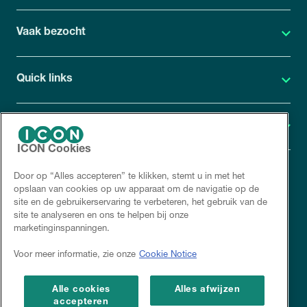
Vaak bezocht
Quick links
Geneesmiddelenonderzoek
ICON Cookies
Door op “Alles accepteren” te klikken, stemt u in met het
ICON Privacy verklaring
opslaan van cookies op uw apparaat om de navigatie op de
site en de gebruikerservaring te verbeteren, het gebruik van de
Cookiebeleid
site te analyseren en ons te helpen bij onze
marketinginspanningen.
Disclaimer
Voor meer informatie, zie onze
Cookie Notice
Corporate site
Alle cookies
Alles afwijzen
accepteren