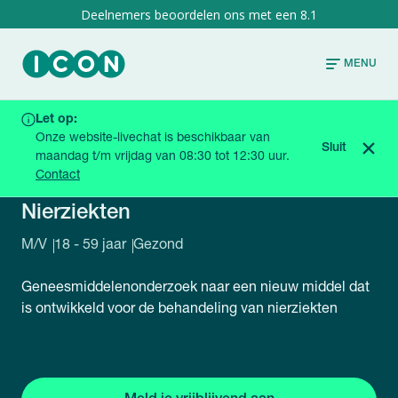
8.1
MENU
Let op:
HOME
HUIDIGE ONDERZOEKEN
NIERZIEKTEN
Onze website-livechat is beschikbaar van
Sluit
maandag t/m vrijdag van 08:30 tot 12:30 uur.
Contact
MI7965-0002-GRQ
Nierziekten
M/V
18 - 59 jaar
Gezond
Geneesmiddelenonderzoek naar een nieuw middel dat
is ontwikkeld voor de behandeling van nierziekten